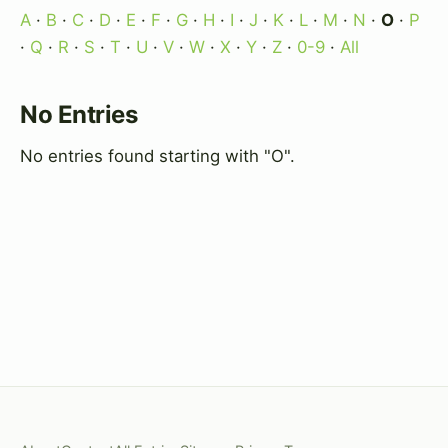
A
·
B
·
C
·
D
·
E
·
F
·
G
·
H
·
I
·
J
·
K
·
L
·
M
·
N
·
O
·
P
·
Q
·
R
·
S
·
T
·
U
·
V
·
W
·
X
·
Y
·
Z
·
0-9
·
All
No Entries
No entries found starting with "O".