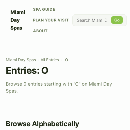
SPA GUIDE
Miami
Day
PLAN YOUR VISIT
Go
Spas
ABOUT
Miami Day Spas
›
All Entries
›
O
Entries: O
Browse 0 entries starting with "O" on Miami Day
Spas.
Browse Alphabetically