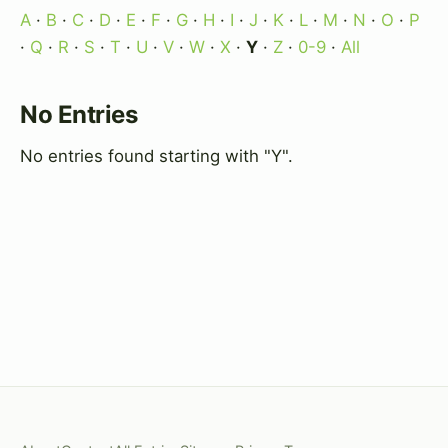
A
·
B
·
C
·
D
·
E
·
F
·
G
·
H
·
I
·
J
·
K
·
L
·
M
·
N
·
O
·
P
·
Q
·
R
·
S
·
T
·
U
·
V
·
W
·
X
·
Y
·
Z
·
0-9
·
All
No Entries
No entries found starting with "Y".