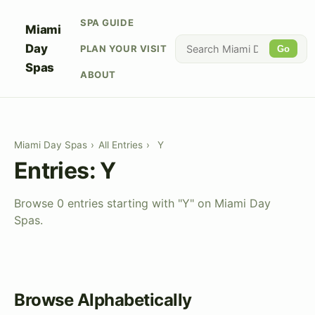
SPA GUIDE
Miami
Day
PLAN YOUR VISIT
Go
Spas
ABOUT
Miami Day Spas
›
All Entries
›
Y
Entries: Y
Browse 0 entries starting with "Y" on Miami Day
Spas.
Browse Alphabetically