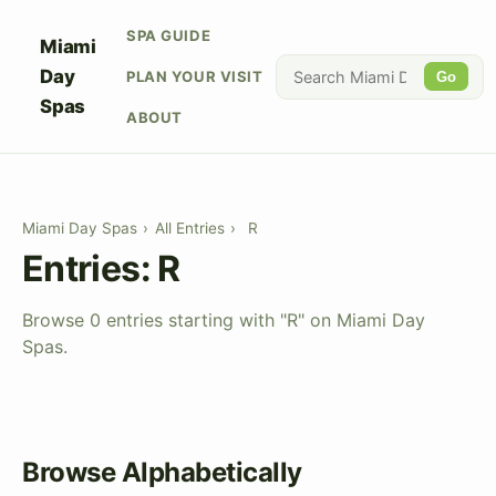
SPA GUIDE
Miami
Day
PLAN YOUR VISIT
Go
Spas
ABOUT
Miami Day Spas
›
All Entries
›
R
Entries: R
Browse 0 entries starting with "R" on Miami Day
Spas.
Browse Alphabetically