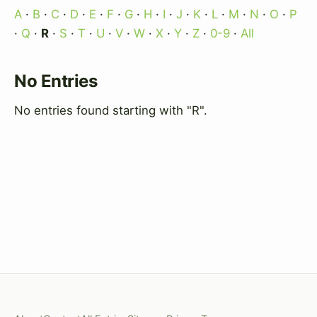
A
·
B
·
C
·
D
·
E
·
F
·
G
·
H
·
I
·
J
·
K
·
L
·
M
·
N
·
O
·
P
·
Q
·
R
·
S
·
T
·
U
·
V
·
W
·
X
·
Y
·
Z
·
0-9
·
All
No Entries
No entries found starting with "R".